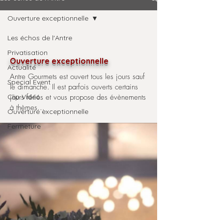
Ouverture exceptionnelle
Les échos de l'Antre
Privatisation
Ouverture exceptionnelle
Actualité
Antre Gourmets est ouvert tous les jours sauf
Special Event
le dimanche. Il est parfois ouverts certains
Clip Vidéo
jours fériés et vous propose des évènements
à thèmes...
Ouverture exceptionnelle
Fermeture