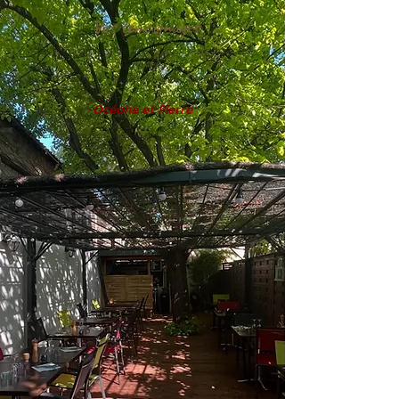
Vos témoignages
Les témoignages de nos clients : les échos des
Gourmets
(sources : Facebook, Google, Trip Advisor, The Fork, Petit Futé)
Océane et Pierre
Si votre avis n'apparaissait pas sur ce site, nous vous prions de bien vouloir
nous en excuser et de nous le signaler par email