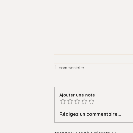
1 commentaire
Ajouter une note
Privatisation pour les Canailles
Rédigez un commentaire...