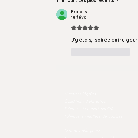
Trier par :
Les plus récents
Francis
18 févr.
Noté 5 étoiles sur 5.
J’y étais,  soirée entre go
J'aime
Répondre
Mentions légales
Conditions d'utilisation
Politique de confidentialité
Politique en matière de cookies
Liste des allergènes