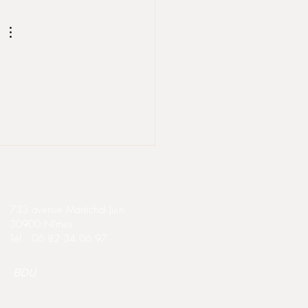
733 avenue Maréchal Juin
30900 Nîmes​
Tél : 06 82 34 06 97
BDU
© 2026 par
AGOP
.