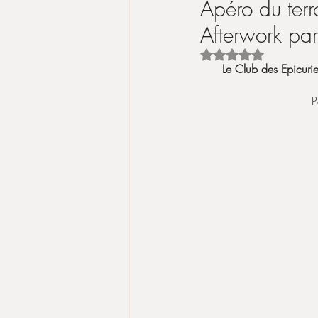
Apéro du ter
Afterwork par
Noté NaN étoiles su
Le Club des Epicurie
P