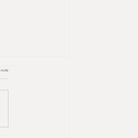
 note
nous belles, by SARAH
est de Nîmes et on
raide)