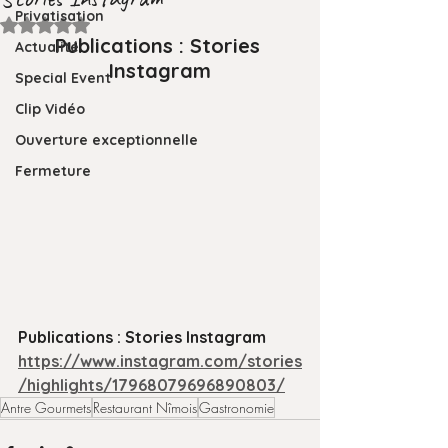
Privatisation
Noté NaN étoiles sur 5.
Publications : Stories 
Actualité
Instagram
Special Event
Clip Vidéo
Ouverture exceptionnelle
Fermeture
Publications : Stories Instagram   
https://www.instagram.com/stories
/highlights/17968079696890803/
Antre Gourmets
Restaurant Nîmois
Gastronomie