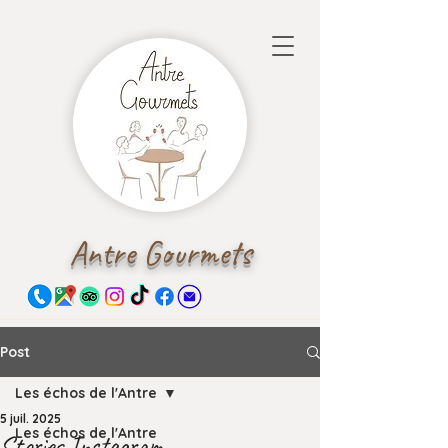
Antre Gourmets
Post
Les échos de l'Antre
5 juil. 2025
Les échos de l'Antre
Stories Instagram